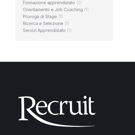
Formazione apprendistato
(2)
Orientamento e Job Coaching
(1)
Proroga di Stage
(1)
Ricerca e Selezione
(1)
Servizi Apprendistato
(1)